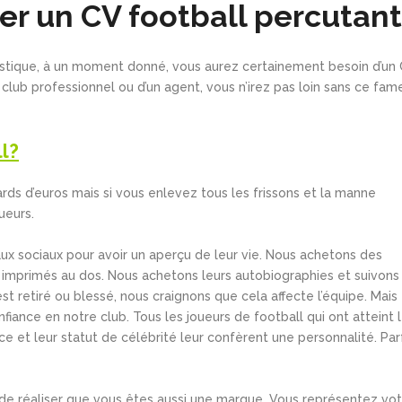
ser un CV football percutant
listique, à un moment donné, vous aurez certainement besoin d’un
club professionnel ou d’un agent, vous n’irez pas loin sans ce fam
ll?
ards d’euros mais si vous enlevez tous les frissons et la manne
oueurs.
aux sociaux pour avoir un aperçu de leur vie. Nous achetons des
s imprimés au dos. Nous achetons leurs autobiographies et suivons
est retiré ou blessé, nous craignons que cela affecte l’équipe. Mais
iance en notre club. Tous les joueurs de football qui ont atteint 
e et leur statut de célébrité leur confèrent une personnalité. Par
t de réaliser que vous êtes aussi une marque. Vous représentez vo