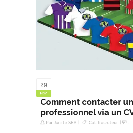
29
Nov
Comment contacter un 
professionnel via un CV
Par
Juriste SBA
Cat.
Recruteur
.