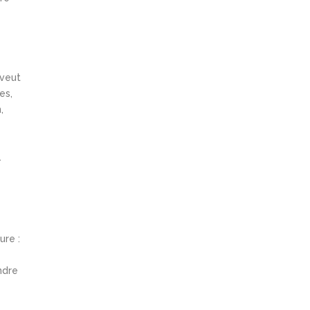
 veut
es,
,
.
ure :
ndre