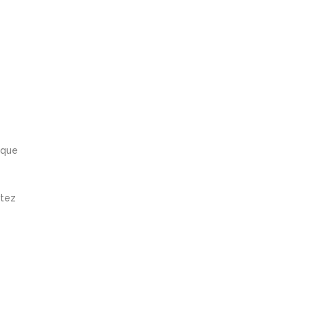
 que
tez