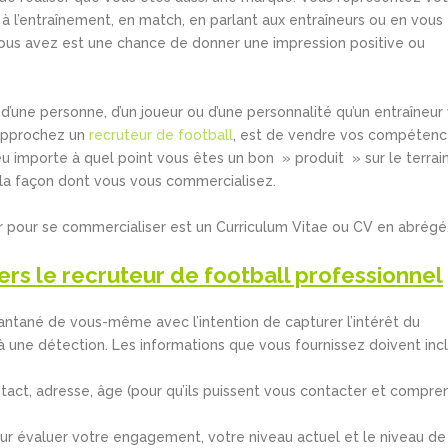
 l’entraînement, en match, en parlant aux entraîneurs ou en vous
vous avez est une chance de donner une impression positive ou
’une personne, d’un joueur ou d’une personnalité qu’un entraîneur
 approchez un
recruteur de football
, est de vendre vos compétenc
eu importe à quel point vous êtes un bon » produit » sur le terrain
la façon dont vous vous commercialisez.
iser pour se commercialiser est un Curriculum Vitae ou CV en abrégé
vers le recruteur de football professionnel
tantané de vous-même avec l’intention de capturer l’intérêt du
 à une détection. Les informations que vous fournissez doivent incl
ontact, adresse, âge (pour qu’ils puissent vous contacter et compre
pour évaluer votre engagement, votre niveau actuel et le niveau de