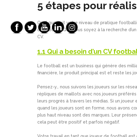
5 étapes pour réali
Quel que soit votre niveau de pratique footbal
de football. Que vous soyez à la recherche d’un 
CV.
1.1 Qui a besoin d’un CV footba
Le football est un business qui génère des milli
financière, le produit principal est et reste les j
Pensez-y… nous suivons les joueurs sur les rése
répliques de maillots avec nos joueurs préféré
leurs progrès à travers les médias. Si un joueur 
quand les joueurs sont en forme, nous avons conf
plus haut niveau sont des marques. Leur présenc
cela peut être positif et parfois négatif.
Votre travail en tant que joueur de football es