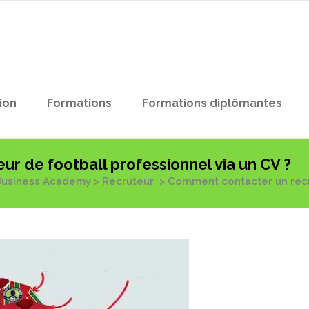
ion
Formations
Formations diplômantes
r de football professionnel via un CV ?
Business Academy
>
Recruteur
>
Comment contacter un recru