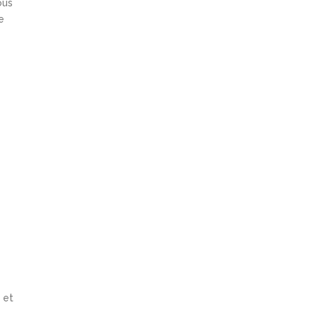
ous
e
 et