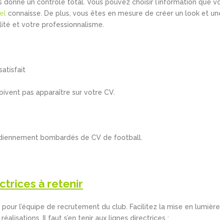
 donne un contrôle total. Vous pouvez choisir l’information que v
el
connaisse. De plus, vous êtes en mesure de créer un look et un
ité et votre professionnalisme.
atisfait
oivent pas apparaître sur votre CV.
tidiennement bombardés de CV de football.
ectrices à retenir
l pour l’équipe de recrutement du club. Facilitez la mise en lumière
lisations. Il faut s’en tenir aux lignes directrices :