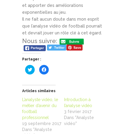
et apporter des améliorations
exponentielles au jeu.
Il ne fait aucun doute dans mon esprit
que l’analyse vidéo de football pourrait
et devrait jouer un rôle clé à cet égard.
Nous suivre:
Partager :
C
C
l
l
i
i
q
q
u
u
e
e
z
z
Articles similaires
p
p
o
o
L’analyste vidéo, le
Introduction à
u
u
r
r
métier d’avenir du
l’analyse vidéo
p
p
football
a
a
3 février 2017
r
r
professionnel
Dans "Analyste
t
t
a
a
19 septembre 2017
vidéo"
g
g
Dans "Analyste
e
e
r
r