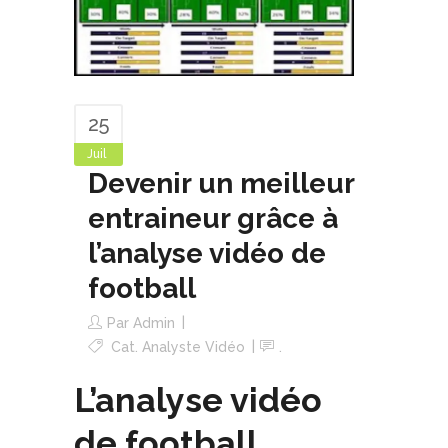
25
Juil
Devenir un meilleur
entraineur grâce à
l’analyse vidéo de
football
Par
Admin
Cat.
Analyste Vidéo
.
L’analyse vidéo
de football